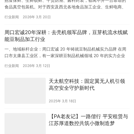
熟食保鲜、生鲜锁鲜、干货防潮、酱料封装，都离不开一台靠谱的
食品真空包装机。对于西安及西北各地食品加工企业、生鲜电商、
餐饮门店来说，选对设备供应商不仅能省钱，更能保障生产不停
行业新闻
2026年 3月 20日
滞、售后…
周口宏诚20年深耕：去壳机领军品牌，豆芽机流水线赋
能豆制品加工行业
一、地域标杆企业：周口宏诚 20 年铸就豆制品机械实力品牌 在周
口市太康县工业区，有一家深耕豆制品机械领域 20 年的实力企业
—— 周口宏诚豆制品机械设备有限公司。自 2006 …
行业新闻
2026年 3月 12日
天太航空科技：固定翼无人机引领
高空安全守护新时代
2025年 3月 18日
【PA老友记】一路偕行 平安租赁与
江苏厚道数控共筑小微制造梦