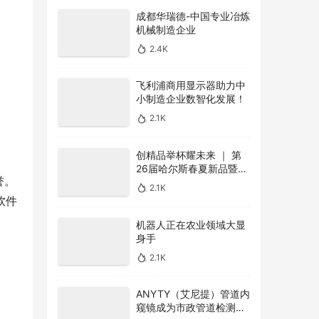
成都华瑞德-中国专业冶炼
机械制造企业
2.4K
飞利浦商用显示器助力中
小制造企业数智化发展！
2.1K
创精品举杯耀未来 ｜ 第
26届哈尔斯春夏新品暨品
牌全新升级线上发布会圆
誉。
2.1K
满收官
软件
机器人正在农业领域大显
身手
2.1K
ANYTY（艾尼提）管道内
窥镜成为市政管道检测利
器
2.1K