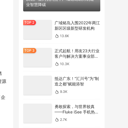
业智慧降碳
广域铭岛入围2022年两江
新区区级新型研发机构
13.6K
正式起航！用友23大行业
客户与解决方案事业部全
面亮相
10.3K
储
抵达广东！“汇川号”为“制
资源
造之都”赋能添智
9.3K
了企
勇敢探索，与世界较真
——Fluke iSee 手机热像
仪发布
2.7K