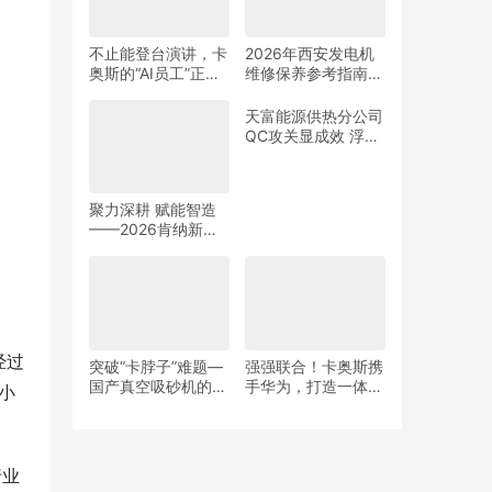
不止能登台演讲，卡
2026年西安发电机
奥斯的“AI员工”正在
维修保养参考指南：
帮工厂“赚钱”
品牌对比与避坑建议
天富能源供热分公司
QC攻关显成效 浮球
开关故障大幅下降
聚力深耕 赋能智造
——2026肯纳新品
发布会圆满举行
经过
小
突破“卡脖子”难题—
强强联合！卡奥斯携
国产真空吸砂机的自
手华为，打造一体化
主研发与创新之路
数智解决方案
行业
机