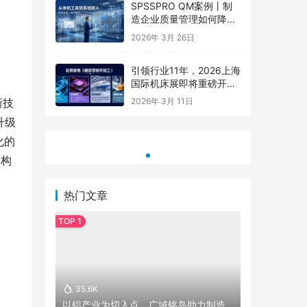
SPSSPRO QM案例丨制
造企业质量管理如何降本
80%，提效10倍？
2026年 3月 26日
引领行业11年，2026上海
国际机床展即将重磅开
幕，中国机床开春风向
产品包装
全部工业仿真软件合集有哪些？2026年五
2026成
新技
2026年 3月 11日
标！【中国机床 开春大
大主流CAE品牌实力对比
美佳企业
升级
展】
化的
同构
热门文章
35.6K
以铝产业为切入点，广域铭岛助力制造