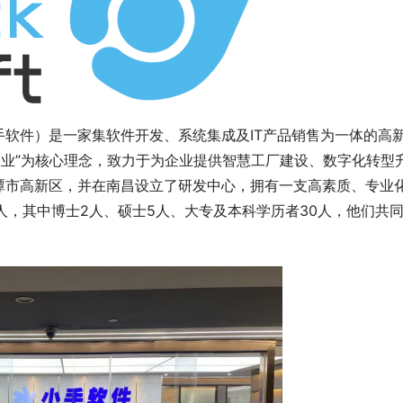
混凝土外加剂公司参考：天祥新
2026年8月登峰宇包材：解锁市场
软件）是一家集软件开发、系统集成及IT产品销售为一体的高
标号商品混凝土生产
的“3大技术密码”与“5维解决方案”
制造业”为核心理念，致力于为企业提供智慧工厂建设、数字化转型
潭市高新区，并在南昌设立了研发中心，拥有一支高素质、专业
人，其中博士2人、硕士5人、大专及本科学历者30人，他们共