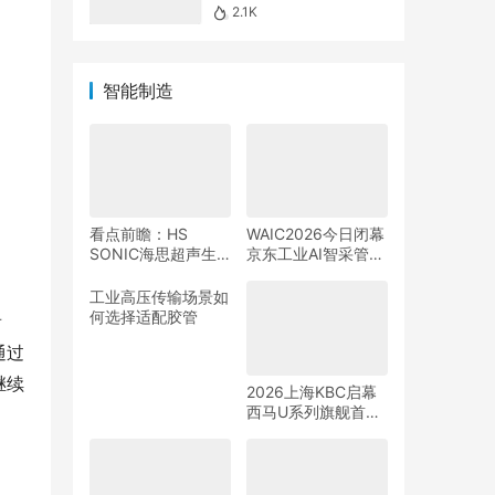
智能制造
看点前瞻：HS
WAIC2026今日闭幕
SONIC海思超声生
京东工业AI智采管家
看
态伙伴大会暨新品发
助力中小制造企业搭
布会
上“AI快车”
工业高压传输场景如
通过
何选择适配胶管
继续
2026上海KBC启幕
西马U系列旗舰首发
打造智慧卫浴全场景