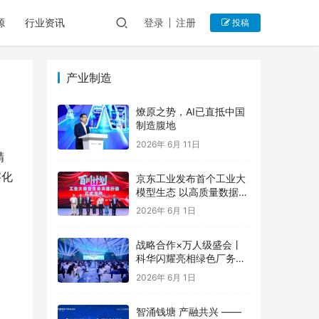
源
行业资讯
登录
注册
投稿
产业制造
燎原之势，AI已直抵中国
制造腹地
2026年 6月 11日
精
字化
京东工业发布首个工业大
模型生态 以高质量数据集
和细分领域模型为产业增
2026年 6月 1日
值
战略合作×万人级盛会丨
科华闪耀亮相绿色厂务大
会，与行业共谋新章
2026年 6月 1日
智涌钱塘 产融共兴 ——