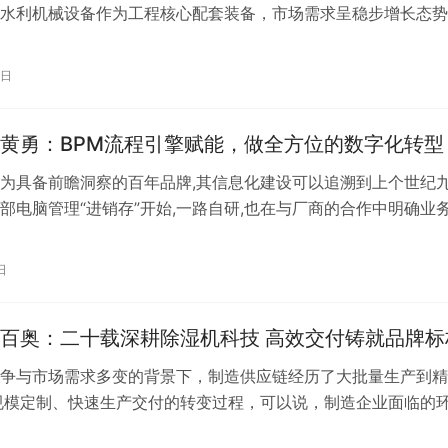
水利机械设备作为工程核心配套装备，市场需求呈稳步增长态势
显示，衡水作为华北地区水利机械智…
7日
黄勇：BPM流程引擎赋能，做全方位的数字化转型
为具备前瞻洞察的百年品牌,其信息化建设可以追溯到上个世纪
部电脑管理“进销存”开始,一路自研,也在与厂商的合作中明确业
理理念,不仅关注产品本身的…
日
OO百奥：二十载深耕除湿机科技 高效交付铸就品牌标
争与市场需求多变的背景下，制造供应链经历了大批量生产到精
规模定制、快速生产交付的转变过程，可以说，制造企业面临的
逼供应链主体行为不断迭代升级。 …