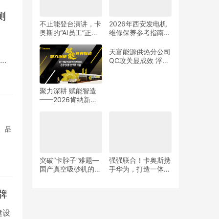
测
不止能登台演讲，卡
2026年西安发电机
奥斯的“AI员工”正在
维修保养参考指南：
帮工厂“赚钱”
品牌对比与避坑建议
天富能源供热分公司
产
QC攻关显成效 浮球
开关故障大幅下降
聚力深耕 赋能智造
——2026肯纳新品
发布会圆满举行
、品
突破“卡脖子”难题—
强强联合！卡奥斯携
国产真空吸砂机的自
手华为，打造一体化
主研发与创新之路
数智解决方案
牌
建设