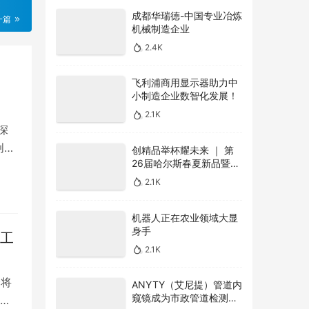
成都华瑞德-中国专业冶炼
一篇
机械制造企业
2.4K
飞利浦商用显示器助力中
小制造企业数智化发展！
2.1K
深
创新
创精品举杯耀未来 ｜ 第
26届哈尔斯春夏新品暨品
牌全新升级线上发布会圆
2.1K
满收官
机器人正在农业领域大显
身手
灯工
2.1K
会将
ANYTY（艾尼提）管道内
窥镜成为市政管道检测利
简