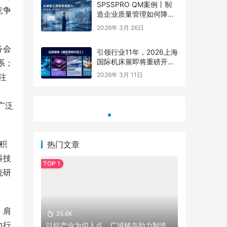
SPSSPRO QM案例丨制
竞争
造企业质量管理如何降本
80%，提效10倍？
2026年 3月 26日
务会
引领行业11年，2026上海
国际机床展即将重磅开
系；
幕，中国机床开春风向
参考：李
2026电缆防火涂料及防火材料供应商解
2026年
2026年 3月 11日
注
标！【中国机床 开春大
析：河北李聪科技发展概况
聪科技技
展】
 
广泛
积
热门文章
科技
统研
，肩
35.6K
力行
以铝产业为切入点，广域铭岛助力制造