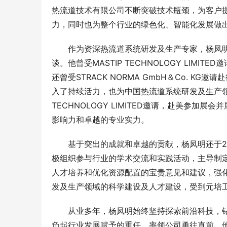
热流道技术有限公司不断突破技术瓶颈，为客户
力，同时也为整个行业的绿色化、智能化发展做
作为资深热流道系统研发及生产专家，杨凤
谈。他曾受MASTIP TECHNOLOGY LI
2026年钢结构防火涂料产品选型参考：李
2026防
还曾受STRACK NORMA GmbH＆Co. 
聪科技技术体系与服务能力解析
发展概况与
入了持续活力，也为中国热流道系统研发及生产领域
TECHNOLOGY LIMITED邀请，赴美参
影响力和卓越的专业实力。
基于突出的成就和卓越的贡献，杨凤明还于2
极组织参与行业的学术交流和实践活动，主导制
人才培养和优化资源配置的宝贵意见和建议，强
发及生产领域的科学建设及人才建设，受到元培
从业多年，杨凤明始终坚持探索前沿科技，
负起行业发展赋予的重任，率领公司勇往直前。