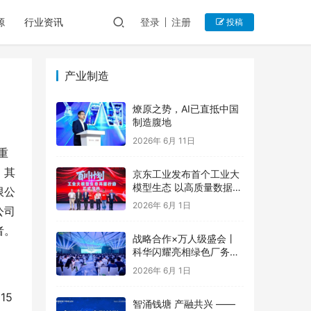
源
行业资讯
登录
注册
投稿
产业制造
燎原之势，AI已直抵中国
制造腹地
2026年 6月 11日
重
。其
京东工业发布首个工业大
模型生态 以高质量数据集
限公
和细分领域模型为产业增
2026年 6月 1日
公司
值
者。
战略合作×万人级盛会丨
科华闪耀亮相绿色厂务大
会，与行业共谋新章
2026年 6月 1日
15
智涌钱塘 产融共兴 ——