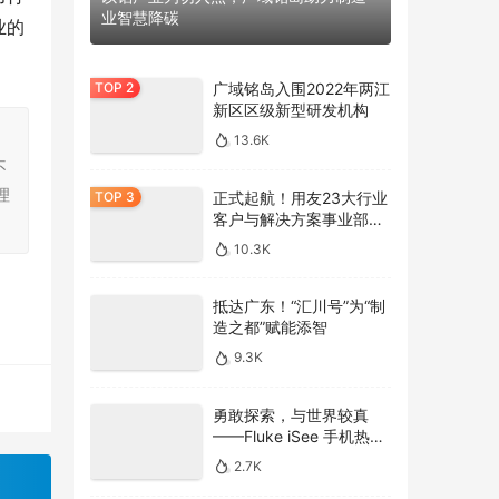
业智慧降碳
业的
广域铭岛入围2022年两江
新区区级新型研发机构
，
13.6K
不
理
正式起航！用友23大行业
客户与解决方案事业部全
面亮相
10.3K
抵达广东！“汇川号”为“制
造之都”赋能添智
9.3K
勇敢探索，与世界较真
——Fluke iSee 手机热像
仪发布
2.7K