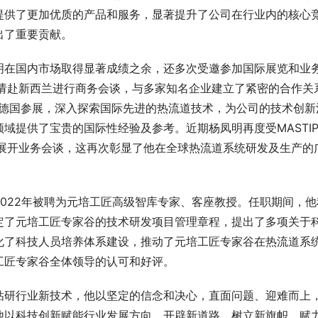
提供了更加优质的产品和服务，显著提升了公司在行业内的核心
出了重要贡献。
明在国内市场取得显著成绩之余，还多次受邀参加国际展览和业
MITED邀请赴新西兰进行商务会谈，与多家知名企业建立了紧密的合作关
火涂料生产厂家怎么选？李聪科技
2026年钢结构防火涂料产品选型
KG邀请赴德国参展，深入探索国际先进的热流道技术，为公司的技术创新
产品体系
聪科技技术体系与服务能力解析
提供了宝贵的国际性经验及参考。近期杨凤明再度受MASTIP
加展会并展开业务会谈，这再次彰显了他在全球热流道系统研发及生产的
022年被聘为元培工匠高级智库专家、客座教授。任职期间，他
定了元培工匠专家谷的技术研发项目管理章程，提出了多项关于
化了科技人员培养体系建设，推动了元培工匠专家谷在热流道系
工匠专家谷全体领导的认可和好评。
钻研行业新技术，他以坚定的信念和决心，直面问题、迎难而上
他以科技创新赋能行业发展方向，开辟新道路，树立新旗帜，赋