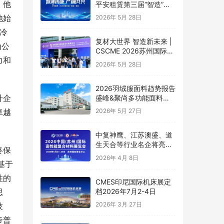
。他
平安租赁第三届“智造”峰
会顺利举办
他始
2026年 5月 28日
0冷
复材大世界 智造新未来 |
为公
CSCME 2026苏州国际复
力和
合材料展览会隆重开幕！
2026年 5月 28日
2026羽绒服面料趋势报告
升企
盛峰&聚尚多功能面料创
新实践
卓越
2026年 5月 27日
中复神鹰、江苏澳盛、道
生天合等行业名企将亮相
终保
5月苏州复材展！
2026年 4月 8日
基于
性的
CMES印尼国际机床展定
档2026年7月2-4日
思
2026年 3月 27日
技
帝普