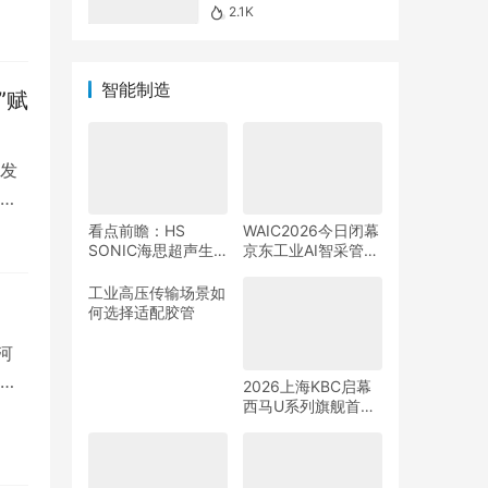
器
2.1K
智能制造
”赋
发
性
看点前瞻：HS
WAIC2026今日闭幕
SONIC海思超声生
京东工业AI智采管家
态伙伴大会暨新品发
助力中小制造企业搭
布会
上“AI快车”
工业高压传输场景如
何选择适配胶管
河
数
2026上海KBC启幕
西马U系列旗舰首发
打造智慧卫浴全场景