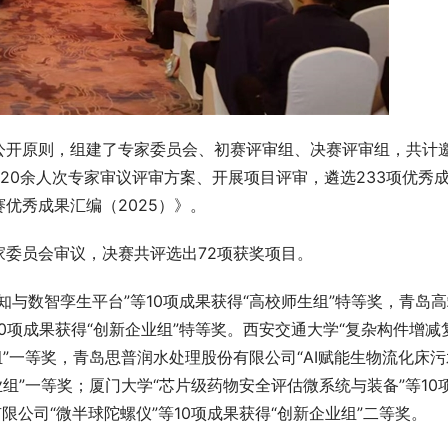
公开原则，组建了专家委员会、初赛评审组、决赛评审组，共计
20余人次专家审议评审方案、开展项目评审，遴选233项优秀
优秀成果汇编（2025）》。
委员会审议，决赛共评选出72项获奖项目。
与数智孪生平台”等10项成果获得“高校师生组”特等奖，青岛
10项成果获得“创新企业组”特等奖。西安交通大学“复杂构件增减
组”一等奖，青岛思普润水处理股份有限公司“AI赋能生物流化床污
业组”一等奖；厦门大学“芯片级药物安全评估微系统与装备”等10
限公司“微半球陀螺仪”等10项成果获得“创新企业组”二等奖。