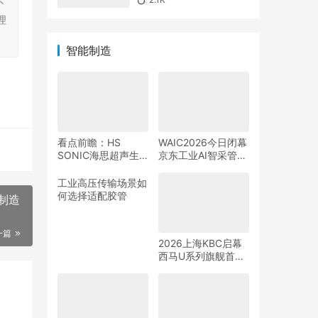
不
理
智能制造
看点前瞻：HS
WAIC2026今日闭幕
SONIC海思超声生
京东工业AI智采管家
态伙伴大会暨新品发
助力中小制造企业搭
布会
上“AI快车”
工业高压传输场景如
何选择适配胶管
制造
一篇
2026上海KBC启幕
西马U系列旗舰首发
打造智慧卫浴全场景