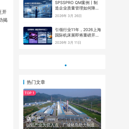
SPSSPRO QM案例丨制
造企业质量管理如何降本
泛开
80%，提效10倍？
2026年 3月 26日
功揭
引领行业11年，2026上海
国际机床展即将重磅开
幕，中国机床开春风向
26年五
2026成都办公教学家具采购参考：华鑫凯
2026年
2026年 3月 11日
标！【中国机床 开春大
美佳企业信息汇总
盖场景与
展】
热门文章
35.6K
以铝产业为切入点，广域铭岛助力制造