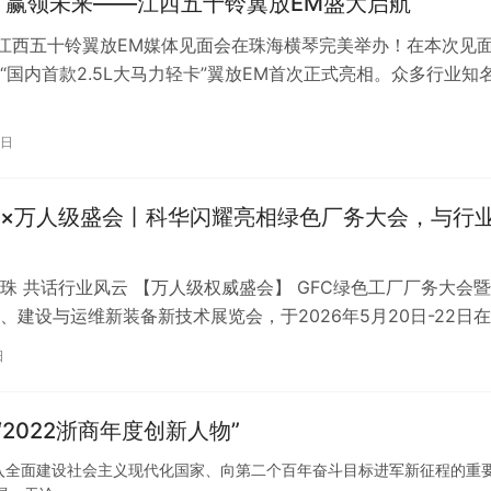
 赢领未来——江西五十铃翼放EM盛大启航
，江西五十铃翼放EM媒体见面会在珠海横琴完美举办！在本次见
“国内首款2.5L大马力轻卡”翼放EM首次正式亮相。众多行业知
一堂，共同见证这一盛事…
9日
×万人级盛会丨科华闪耀亮相绿色厂务大会，与行
珠 共话行业风云 【万人级权威盛会】 GFC绿色工厂厂务大会
、建设与运维新装备新技术展览会，于2026年5月20日-22日
中心隆重举行。作为我…
日
2022浙商年度创新人物”
国进入全面建设社会主义现代化国家、向第二个百年奋斗目标进军新征程的重