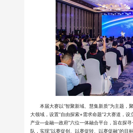
本届大赛以“智聚新域、慧集新质”为主题，
大领域，设置“自由探索+需求命题”2大赛道，设
产业—金融—政府”六位一体融合平台，旨在探
队，实现“以赛促创、以赛促转、以赛促融”的目