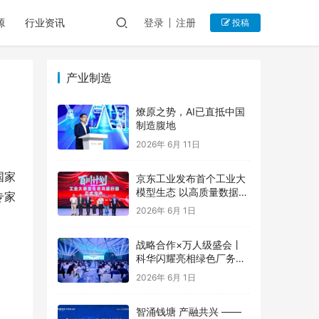
源
行业资讯
登录
注册
投稿
产业制造
燎原之势，AI已直抵中国
制造腹地
2026年 6月 11日
国家
京东工业发布首个工业大
模型生态 以高质量数据集
专家
和细分领域模型为产业增
2026年 6月 1日
值
战略合作×万人级盛会丨
科华闪耀亮相绿色厂务大
会，与行业共谋新章
2026年 6月 1日
智涌钱塘 产融共兴 ——