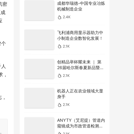
成都华瑞德-中国专业冶炼
机密
机械制造企业
项成
2.4K
应
飞利浦商用显示器助力中
小制造企业数智化发展！
2个
2.1K
创精品举杯耀未来 ｜ 第
千人
26届哈尔斯春夏新品暨品
牌全新升级线上发布会圆
求，
2.1K
满收官
机器人正在农业领域大显
身手
志，
2.1K
ANYTY（艾尼提）管道内
窥镜成为市政管道检测利
，
器
2.1K