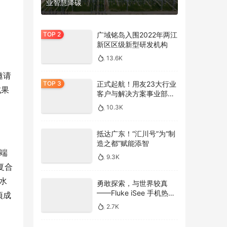
业智慧降碳
广域铭岛入围2022年两江
新区区级新型研发机构
13.6K
邀请
正式起航！用友23大行业
成果
客户与解决方案事业部全
面亮相
10.3K
抵达广东！“汇川号”为“制
造之都”赋能添智
高端
9.3K
复合
水
勇敢探索，与世界较真
——Fluke iSee 手机热像
项成
仪发布
2.7K